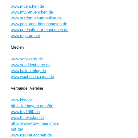
www.muenchen.de
www.mvv-muenchen.de
www.stadtmuseum-online.de
www.parkstadt-bogenhausen.de
www.nordostkultur-muenchen.de
www.regsam.net
Medien
www.vorwaerts.de
www.sueddeutsche.de
www.hallo-verlag.de
www.wochenanzeiger.de
Verbände, Vereine
www.blsv.de
https://fcbayern.com/de
www.tsv1860.de
www.ffc-wacker.de
https://www.tsv-muenchen-
ost.de/
www.usc-muenchen.de