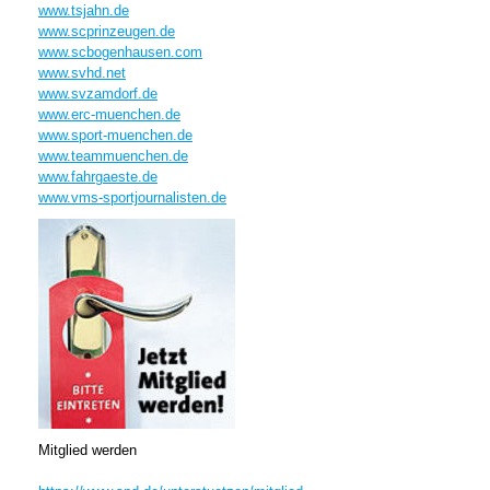
www.tsjahn.de
www.scprinzeugen.de
www.scbogenhausen.com
www.svhd.net
www.svzamdorf.de
www.erc-muenchen.de
www.sport-muenchen.de
www.teammuenchen.de
www.fahrgaeste.de
www.vms-sportjournalisten.de
Mitglied werden