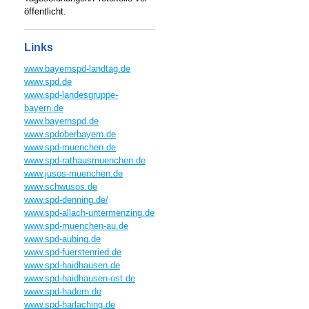
öffentlicht.
Links
www.bayernspd-landtag.de
www.spd.de
www.spd-landesgruppe-
bayern.de
www.bayernspd.de
www.spdoberbayern.de
www.spd-muenchen.de
www.spd-rathausmuenchen.de
www.jusos-muenchen.de
www.schwusos.de
www.spd-denning.de/
www.spd-allach-untermenzing.de
www.spd-muenchen-au.de
www.spd-aubing.de
www.spd-fuerstenried.de
www.spd-haidhausen.de
www.spd-haidhausen-ost.de
www.spd-hadern.de
www.spd-harlaching.de