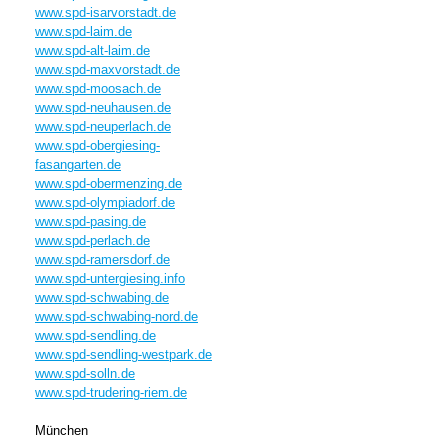
www.spd-isarvorstadt.de
www.spd-laim.de
www.spd-alt-laim.de
www.spd-maxvorstadt.de
www.spd-moosach.de
www.spd-neuhausen.de
www.spd-neuperlach.de
www.spd-obergiesing-
fasangarten.de
www.spd-obermenzing.de
www.spd-olympiadorf.de
www.spd-pasing.de
www.spd-perlach.de
www.spd-ramersdorf.de
www.spd-untergiesing.info
www.spd-schwabing.de
www.spd-schwabing-nord.de
www.spd-sendling.de
www.spd-sendling-westpark.de
www.spd-solln.de
www.spd-trudering-riem.de
München