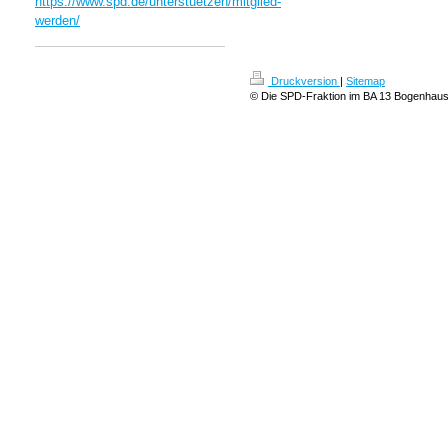
https://www.spd.de/unterstuetzen/mitglied-
werden/
Druckversion
|
Sitemap
© Die SPD-Fraktion im BA 13 Bogenhau