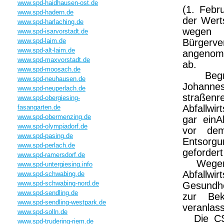
www.spd-haidhausen-ost.de
(1. Febr
www.spd-hadern.de
der Wert
www.spd-harlaching.de
wegen 
www.spd-isarvorstadt.de
www.spd-laim.de
Bürgerve
www.spd-alt-laim.de
angenomm
www.spd-maxvorstadt.de
ab.
www.spd-moosach.de
Begrün
www.spd-neuhausen.de
Johan
www.spd-neuperlach.de
straßenr
www.spd-obergiesing-
Abfallwir
fasangarten.de
www.spd-obermenzing.de
gar einA
www.spd-olympiadorf.de
vor dem
www.spd-pasing.de
Entsorgu
www.spd-perlach.de
gefordert
www.spd-ramersdorf.de
Wegen d
www.spd-untergiesing.info
Abfal
www.spd-schwabing.de
www.spd-schwabing-nord.de
Gesundhe
www.spd-sendling.de
zur Bek
www.spd-sendling-westpark.de
veranlass
www.spd-solln.de
Die CSU
www.spd-trudering-riem.de