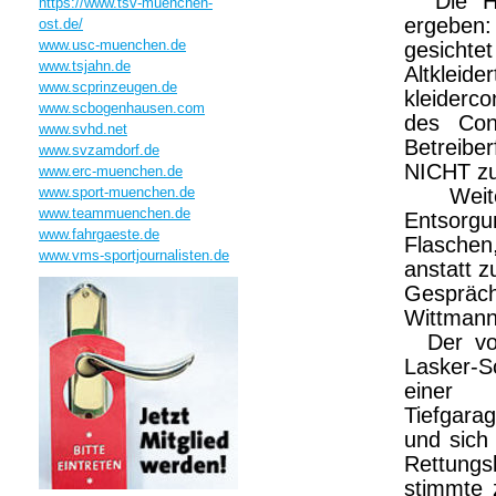
Die Hyg
https://www.tsv-muenchen-
ergeben:
ost.de/
www.usc-muenchen.de
gesicht
www.tsjahn.de
Altkleid
www.scprinzeugen.de
kleiderc
www.scbogenhausen.com
des Con
www.svhd.net
Betreibe
www.svzamdorf.de
NICHT zu
www.erc-muenchen.de
www.sport-muenchen.de
Weiter
www.teammuenchen.de
Entsorgu
www.fahrgaeste.de
Flasche
www.vms-sportjournalisten.de
anstatt 
Gespräc
Wittmann
Der vorg
Lasker-S
einer 
Tiefgara
und sich
Rettung
stimmte 