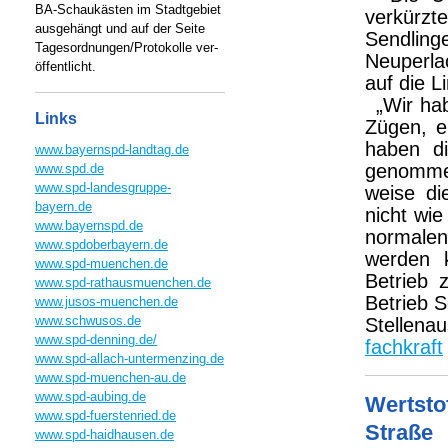
BA-Schaukästen im Stadtgebiet
verkürzt
ausgehängt und auf der Seite
Sendlin
Tagesordnungen/Protokolle ver-
Neuperla
öffentlicht.
auf die 
„Wir ha
Links
Zügen, e
haben d
www.bayernspd-landtag.de
genommen
www.spd.de
www.spd-landesgruppe-
weise di
bayern.de
nicht wi
www.bayernspd.de
normale
www.spdoberbayern.de
werden k
www.spd-muenchen.de
Betrieb 
www.spd-rathausmuenchen.de
Betrieb 
www.jusos-muenchen.de
www.schwusos.de
Stellen
www.spd-denning.de/
fachkraft
www.spd-allach-untermenzing.de
www.spd-muenchen-au.de
www.spd-aubing.de
Wertstof
www.spd-fuerstenried.de
Straße
www.spd-haidhausen.de