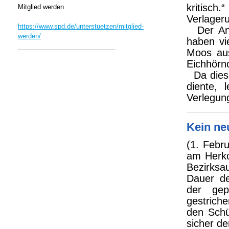
kritisc
Mitglied werden
Verlager
https://www.spd.de/unterstuetzen/mitglied-
Der Antr
werden/
haben vi
Moos aus
Eichhörn
Da dies 
diente,
Verlegung
Kein ne
(1. Febru
am Herko
Bezirks
Dauer de
der gep
gestrich
den Schü
sicher d