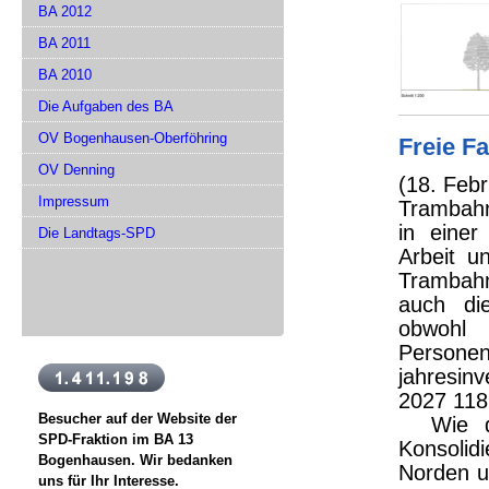
BA 2012
BA 2011
BA 2010
Die Aufgaben des BA
OV Bogenhausen-Oberföhring
Freie F
OV Denning
(18. Febr
Impressum
Trambahn
in eine
Die Landtags-SPD
Arbeit u
Trambahn
auch di
obwohl
Perso
jahresin
2027 118
Besucher auf der Website der
Wie das 
SPD-Fraktion im BA 13
Konsolid
Bogenhausen. Wir bedanken
Norden u
uns für Ihr Interesse.