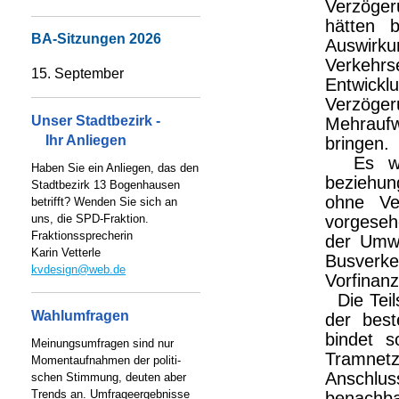
Verzöger
hätten 
BA-Sitzungen 2026
Auswi
Verkehr
15. September
Entwickl
Verzöger
Unser Stadtbezirk -
Mehrauf
Ihr Anliegen
bringen.
Es werd
Haben Sie ein Anliegen, das den
beziehun
Stadtbezirk 13 Bogenhausen
ohne Ve
betrifft? Wenden Sie sich an
uns, die SPD-Fraktion.
vorgeseh
Fraktionssprecherin
der Umwi
Karin Vetterle
Busverke
kvdesign@web.de
Vorfinan
Die Teil
Wahlumfragen
der bes
bindet 
Meinungsumfragen sind nur
Tramnet
Momentaufnahmen der politi-
Anschlus
schen Stimmung, deuten aber
Trends an. Umfrageergebnisse
benachbar