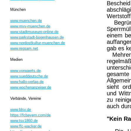
Beschei
abschl
München
Wertstoff
www.muenchen.de
Begründu
www.mvv-muenchen.de
Sperrmül
www.stadtmuseum-online.de
einem be
www.parkstadt-bogenhausen.de
auffange
www.nordostkultur-muenchen.de
gab es k
www.regsam.net
Mehrere
Medien
regelm
untersc
www.vorwaerts.de
gesamte 
www.sueddeutsche.de
Allgemei
www.hallo-verlag.de
sieht or
www.wochenanzeiger.de
und Witt
Verbände, Vereine
zu reini
auch dur
www.blsv.de
https://fcbayern.com/de
"Kein Ra
www.tsv1860.de
www.ffc-wacker.de