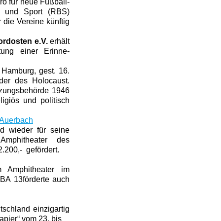
ro für neue Fußball-
ng und Sport (RBS)
r die Vereine künftig
ordosten e.V.
erhält
chtung
einer Erinne-
Hamburg, gest. 16.
er des Holocaust.
tzungsbehörde 1946
igiös und politisch
p_Auerbach
d wieder für seine
Amphitheater des
.200,- gefördert.
 Amphitheater im
 BA 13förderte auch
schland einzigartig
papier“ vom 23. bis