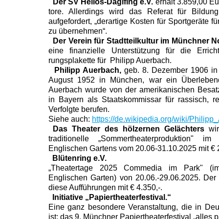
Der SV Helios-Daglfing e.V.
erhält 3.859,00 Eu
tore. Allerdings wird das Referat für Bildu
aufgefordert, „derartige Kosten für Sportgeräte fü
zu übernehmen“.
Der Verein für Stadtteilkultur im Münchner N
eine finanzielle Unterstützung für die Erri
rungsplakette für Philipp Auerbach.
Philipp Auerbach,
geb. 8. Dezember 1906 in 
August 1952 in München, war ein Überlebend
Auerbach wurde von der amerikanischen Besa
in Bayern als Staatskommissar für rassisch, rel
Verfolgte berufen.
Siehe auch:
https://de.wikipedia.org/wiki/Philip
Das Theater des hölzernen Gelächters
wir
traditionelle „Sommertheaterproduktion"
im 
Englischen Gartens vom 20.06-31.10.2025 mit € 2
Blütenring e.V.
„Theatertage 2025 Commedia im Park" (im
Englischen Garten) von 20.06.-29.06.2025. Der
diese Aufführungen mit € 4.350,-.
Initiative „Papiertheaterfestival.“
Eine ganz besondere Veranstaltung, die in Deut
ist: das 9. Münchner Papiertheaterfestival „alles 