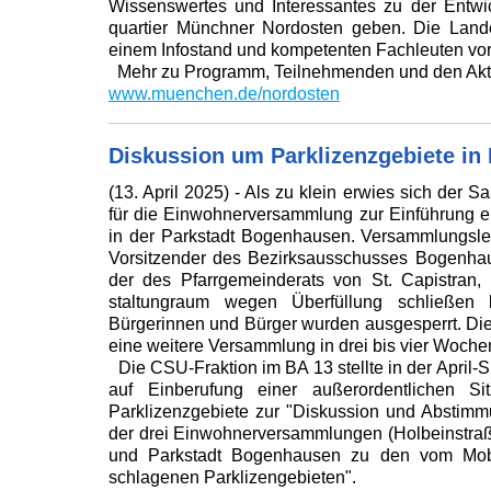
Wissenswertes und Interessantes zu der Entwi
quartier Münchner Nordosten geben. Die Lande
einem Infostand und kompetenten Fachleuten vor
Mehr zu Programm, Teilnehmenden und den Akt
www.muenchen.de/nordosten
Diskussion um Parklizenzgebiete i
(13. April 2025) - Als zu klein erwies sich der S
für die Einwohnerversammlung zur Einführung e
in der Parkstadt Bogenhausen. Versammlungsleit
Vorsitzender des Bezirksausschusses Bogenhau
der des Pfarrgemeinderats von St. Capistran,
staltungraum wegen Überfüllung schließen la
Bürgerinnen und Bürger wurden ausgesperrt. Di
eine weitere Versammlung in drei bis vier Woche
Die CSU-Fraktion im BA 13 stellte in der April-S
auf Einberufung einer außerordentlichen 
Parklizenzgebiete zur "Diskussion und Abstim
der drei Einwohnerversammlungen (Holbeinstra
und Parkstadt Bogenhausen zu den vom Mobili
schlagenen Parklizengebieten".