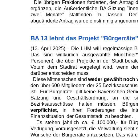
Die übrigen Fraktionen forderten, den Antrag 
ergänzen, die Außerdentliche BA-Sitzung "inn
zwei Monate" stattfinden zu lassen. Der
abgeänderte Antrag wurde einstimmig angenom
BA 13 lehnt das Projekt "Bürgerräte"
(13. April 2025) - Die LHM will regelmässige Bü
Das sind willkürlich ausgewählte Münchner
Personen), die über Projekte in der Stadt berat
Votum dem Stadtrat vorgelegt wird, wenn der 
darüber entscheiden muss.
Diese Mitmenschen sind
weder gewählt noch v
den über 600 Mitgliedern der 25 Bezirksauschüs
ist. Für Bürgerräte gilt keine Bayerischen Ge
Satzung und Geschäftsordnung, an die si
Bezirksausschüsse halten müssen. Bürge
verpflichtet,
in ihren Forderungen die Int
Finanzsituation der Gesamtstadt zu beachten.
Es stehen jährlich ca. € 100.000,- für Bürge
Verfügung, vorausgesetzt, die Verwaltung sieht s
Wünsche der Bürgerräte umzusetzen. Das wären