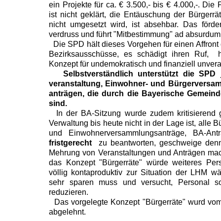
ein Projekte für ca. € 3.500,- bis € 4.000,-. Die
ist nicht geklärt, die Entäuschung der Bürgerrä
nicht umgesetzt wird, ist absehbar. Das förder
verdruss und führt "Mitbestimmung" ad absurdum
Die SPD hält dieses Vorgehen für einen Affront 
Bezirksausschüsse, es schädigt ihren Ruf, h
Konzept für undemokratisch und finanziell unvera
Selbstverständlich unterstützt die SPD 
veranstaltung, Einwohner- und Bürgerversam
anträgen, die durch die Bayerische Gemein
sind.
In der BA-Sitzung wurde zudem kritisierend g
Verwaltung bis heute nicht in der Lage ist, alle
und Einwohnerversammlungsanträge, BA-Antr
fristgerecht
zu beantworten, geschweige denn
Mehrung von Veranstaltungen und Anträgen mac
das Konzept "Bürgerräte" würde weiteres Pers
völlig kontaproduktiv zur Situation der LHM w
sehr sparen muss und versucht, Personal soz
reduzieren.
Das vorgelegte Konzept "Bürgerräte" wurd vom
abgelehnt.