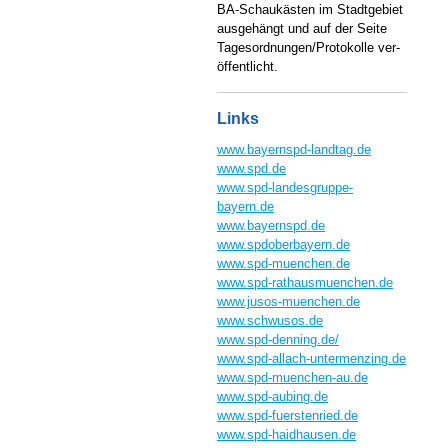
BA-Schaukästen im Stadtgebiet
ausgehängt und auf der Seite
Tagesordnungen/Protokolle ver-
öffentlicht.
Links
www.bayernspd-landtag.de
www.spd.de
www.spd-landesgruppe-
bayern.de
www.bayernspd.de
www.spdoberbayern.de
www.spd-muenchen.de
www.spd-rathausmuenchen.de
www.jusos-muenchen.de
www.schwusos.de
www.spd-denning.de/
www.spd-allach-untermenzing.de
www.spd-muenchen-au.de
www.spd-aubing.de
www.spd-fuerstenried.de
www.spd-haidhausen.de