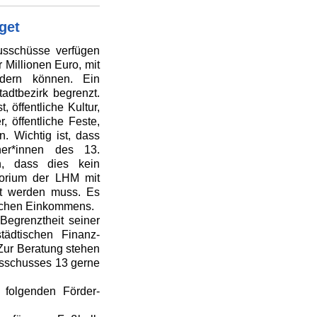
get
usschüsse verfügen
 Millionen Euro, mit
rdern können. Ein
tadtbezirk begrenzt.
öffentliche Kultur,
, öffentliche Feste,
in. Wichtig ist, dass
ner*innen des 13.
h, dass dies kein
torium der LHM mit
et werden muss. Es
nlichen Einkommens.
egrenztheit seiner
tädtischen Finanz-
Zur Beratung stehen
usschusses 13 gerne
folgenden Förder-