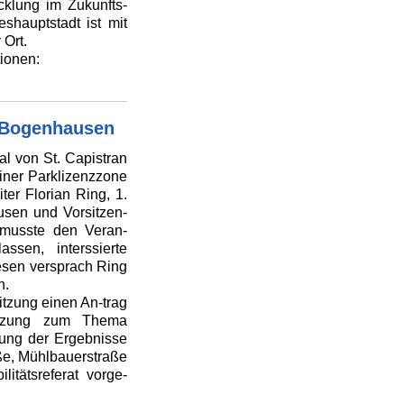
cklung im Zukunfts-
shauptstadt ist mit
 Ort.
ionen:
n Bogenhausen
aal von St. Capistran
iner Parklizenzzone
er Florian Ring, 1.
sen und Vorsitzen-
 musste den Veran-
ssen, interssierte
esen versprach Ring
n.
itzung einen An-trag
Sitzung zum Thema
mung der Ergebnisse
ße, Mühlbauerstraße
tätsreferat vorge-