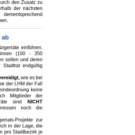
durch den Zusatz zu
erhalb der nächsten
 dementsprechend
men.
 ab
rgerräte einführen.
*innen (100 - 350
en sollen und deren
Stadtrat endgültig
ereidigt,
wie es bei
se der LHM der Fall
meindeordnung keine
ch Mitglieder der
rräte sind
NICHT
eressen noch die
rrats-Projekte zur
ich in der Lage, die
 pro Stadtbezirk je