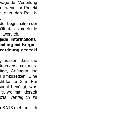
 Frage der Verteilung
te, wenn ihr Projekt
t eher den Politik-
.
der Legitimation der
ält das vorgelegte
ntwortlich.
jede Informations-
mlung mit Bürger-
deordnung gedeckt
eäussert, dass die
 Bürgerversammlungs-
äge, Anfragen etc
 umzusetzen. Eine
ht keinen Sinn. Für
onal benötigt, was
äre, wo man derzeit
ial verträglich zu
 BA13 mehrheitlich