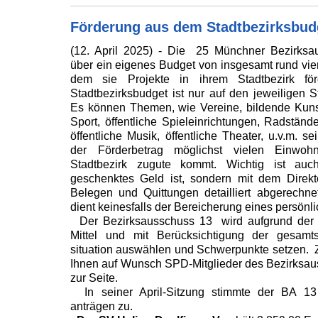
Förderung aus dem Stadtbezirksbud
(12. April 2025) - Die 25 Münchner Bezirksa
über ein eigenes Budget von insgesamt rund vier
dem sie Projekte in ihrem Stadtbezirk fö
Stadtbezirksbudget ist nur auf den jeweiligen S
Es können Themen, wie Vereine, bildende Kunst, 
Sport, öffentliche Spieleinrichtungen, Radständer
öffentliche Musik, öffentliche Theater, u.v.m. se
der Förderbetrag möglichst vielen Einwoh
Stadtbezirk zugute kommt. Wichtig ist auc
geschenktes Geld ist, sondern mit dem Direk
Belegen und Quittungen detailliert abgerechn
dient keinesfalls der Bereicherung eines persö
Der Bezirksausschuss 13 wird aufgrund der B
Mittel und mit Berücksichtigung der gesamts
situation auswählen und Schwerpunkte setzen. 
Ihnen auf Wunsch SPD-Mitglieder des Bezirksa
zur Seite.
In seiner April-Sitzung stimmte der BA 13 
anträgen zu.