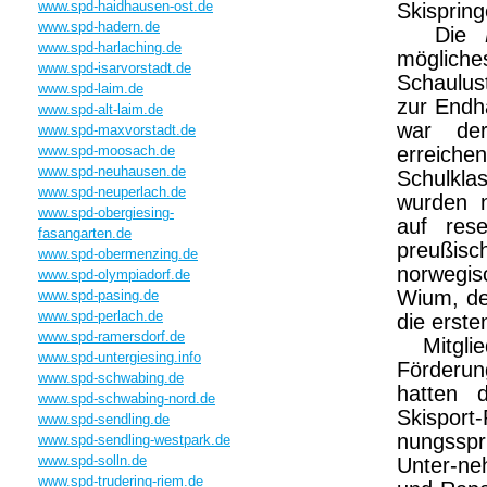
www.spd-haidhausen-ost.de
Skispring
www.spd-hadern.de
Die
www.spd-harlaching.de
mögliche
www.spd-isarvorstadt.de
Schaulus
www.spd-laim.de
zur Endha
www.spd-alt-laim.de
war der
www.spd-maxvorstadt.de
www.spd-moosach.de
erreic
www.spd-neuhausen.de
Schulkla
www.spd-neuperlach.de
wurden n
www.spd-obergiesing-
auf rese
fasangarten.de
preußi
www.spd-obermenzing.de
norwegis
www.spd-olympiadorf.de
Wium, de
www.spd-pasing.de
www.spd-perlach.de
die erste
www.spd-ramersdorf.de
Mitglied
www.spd-untergiesing.info
Förderun
www.spd-schwabing.de
hatten 
www.spd-schwabing-nord.de
Skisport
www.spd-sendling.de
nungsspr
www.spd-sendling-westpark.de
www.spd-solln.de
Unter-ne
www.spd-trudering-riem.de