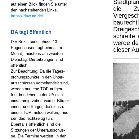
Stadtpla
auf einen Blick finden Sie unter
die Zw
den nachstehenden Links.
Viergesch
https://dawum.de/
baurech
Dreigesc
BA tagt öffentlich
schreite
Der Bezirksausschuss 13
werde de
Bogenhausen tagt einmal im
dieser Au
Monat, meistens am zweiten
Dienstag. Die Sitzungen sind
öffentlich.
Zur Beachtung: Da die Tages-
ordnungspunkte in den Unter-
ausschüssen vorbehandelt sind,
werden nur jene TOP aufgeru-
fen, bei denen in der UA nicht
einstimmig votiert wurde. Bürger
innen- und Bürger, die sich zu
einem TOP melden wollen, müs-
sen das rechtzeitig tun.
Ebenfalls öffentlich sind die
Sitzungen der Unterausschüs-
se. Die Termine werden in den