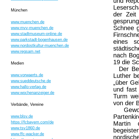
und Repo
Lesersch
München
der Zeit
gesprung
www.muenchen.de
Schnee g
www.mvv-muenchen.de
www.stadtmuseum-online.de
Firnschn
www.parkstadt-bogenhausen.de
eines s
www.nordostkultur-muenchen.de
städtisc
www.regsam.net
nach Bog
19 die Sc
Medien
Der Beg
Luther b
www.vorwaerts.de
www.sueddeutsche.de
„über Ge
www.hallo-verlag.de
und fast
www.wochenanzeiger.de
Turm wei
von der 
Verbände, Vereine
Gewonn
Partenk
www.blsv.de
https://fcbayern.com/de
Martin 
www.tsv1860.de
begeiste
www.ffc-wacker.de
nordisch