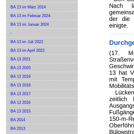
Nach l
BA 13 im März 2014
gemeins
BA 13 im Februar 2024
der die 
BA 13 im Januar 2024
einigte.
-
Durchge
BA 13 im Juli 2022
BA 13 im April 2022
(17. M
Straßen
BA 13 2021
Geschwi
BA 13 2020
13 hat V
BA 13 2019
mit Temp
Mobilitäts
BA 13 2018
Lückensc
BA 13 2017
zeitlic
BA 13 2016
Ausgang
BA 13 2015
Fußgänge
150-m-R
BA 2014
Oberföh
BA 2013
Bülowstra