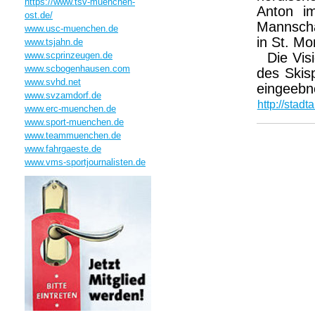
https://www.tsv-muenchen-
Anton i
ost.de/
Mannscha
www.usc-muenchen.de
in St. Mor
www.tsjahn.de
www.scprinzeugen.de
Die Visi
www.scbogenhausen.com
des Skisp
www.svhd.net
eingeebne
www.svzamdorf.de
http://sta
www.erc-muenchen.de
www.sport-muenchen.de
www.teammuenchen.de
www.fahrgaeste.de
www.vms-sportjournalisten.de