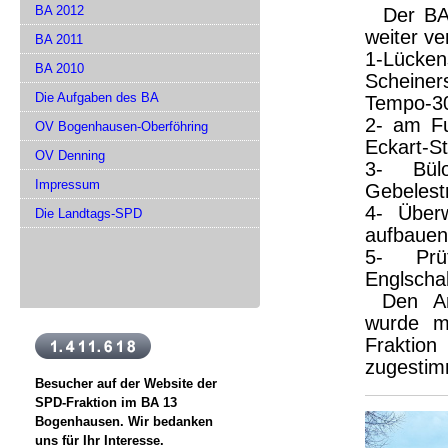
BA 2012
Der BA13
weiter ve
BA 2011
1-Lücke
BA 2010
Scheiner
Die Aufgaben des BA
Tempo-30
2- am Fu
OV Bogenhausen-Oberföhring
Eckart-S
OV Denning
3- Bül
Impressum
Gebelest
4- Über
Die Landtags-SPD
aufbauen
5- Prü
Englschal
Den Antw
wurde m
Fraktion
zugestim
Besucher auf der Website der
SPD-Fraktion im BA 13
Bogenhausen. Wir bedanken
uns für Ihr Interesse.