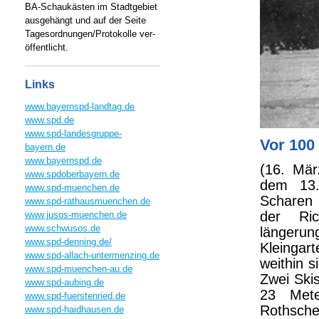
BA-Schaukästen im Stadtgebiet
ausgehängt und auf der Seite
Tagesordnungen/Protokolle ver-
öffentlicht.
Links
www.bayernspd-landtag.de
www.spd.de
www.spd-landesgruppe-
Vor 100
bayern.de
www.bayernspd.de
(16. Mär
www.spdoberbayern.de
dem 13.
www.spd-muenchen.de
Scharen 
www.spd-rathausmuenchen.de
der Ric
www.jusos-muenchen.de
www.schwusos.de
länger
www.spd-denning.de/
Kleingar
www.spd-allach-untermenzing.de
weithin 
www.spd-muenchen-au.de
Zwei Ski
www.spd-aubing.de
23 Met
www.spd-fuerstenried.de
Rothsch
www.spd-haidhausen.de