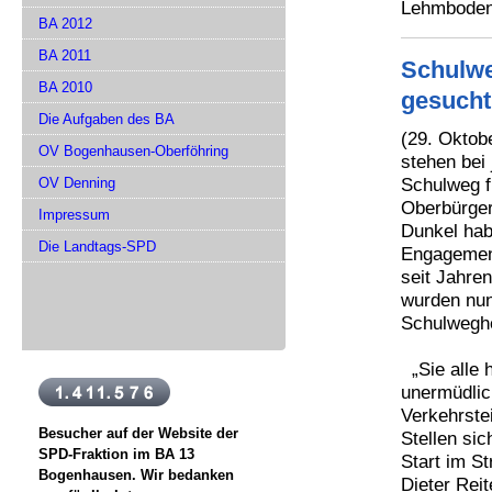
Lehmboden
BA 2012
BA 2011
Schulwe
BA 2010
gesucht
Die Aufgaben des BA
(29. Oktob
OV Bogenhausen-Oberföhring
stehen bei
Schulweg f
OV Denning
Oberbürger
Impressum
Dunkel hab
Die Landtags-SPD
Engagement
seit Jahre
wurden nun 
Schulweghe
„Sie alle 
unermüdlic
Verkehrste
Besucher auf der Website der
Stellen sic
SPD-Fraktion im BA 13
Start im S
Bogenhausen. Wir bedanken
Dieter Reit