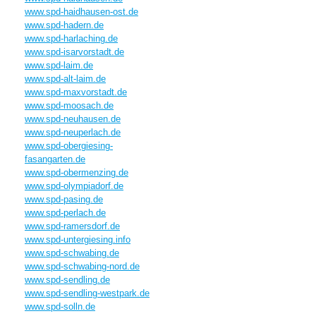
www.spd-haidhausen-ost.de
www.spd-hadern.de
www.spd-harlaching.de
www.spd-isarvorstadt.de
www.spd-laim.de
www.spd-alt-laim.de
www.spd-maxvorstadt.de
www.spd-moosach.de
www.spd-neuhausen.de
www.spd-neuperlach.de
www.spd-obergiesing-
fasangarten.de
www.spd-obermenzing.de
www.spd-olympiadorf.de
www.spd-pasing.de
www.spd-perlach.de
www.spd-ramersdorf.de
www.spd-untergiesing.info
www.spd-schwabing.de
www.spd-schwabing-nord.de
www.spd-sendling.de
www.spd-sendling-westpark.de
www.spd-solln.de