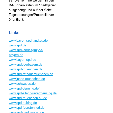
se. Die Termine werden in den
BA-Schaukästen im Stadtgebiet
ausgehängt und auf der Seite
Tagesordnungen/Protokolle ver-
öffentlicht.
Links
www.bayernspd-landtag.de
www.spd.de
www.spd-landesgruppe-
bayern.de
www.bayernspd.de
www.spdoberbayern.de
www.spd-muenchen.de
www.spd-rathausmuenchen.de
www.jusos-muenchen.de
www.schwusos.de
www.spd-denning.de/
www.spd-allach-untermenzing.de
www.spd-muenchen-au.de
www.spd-aubing.de
www.spd-fuerstenried.de
www.spd-haidhausen.de