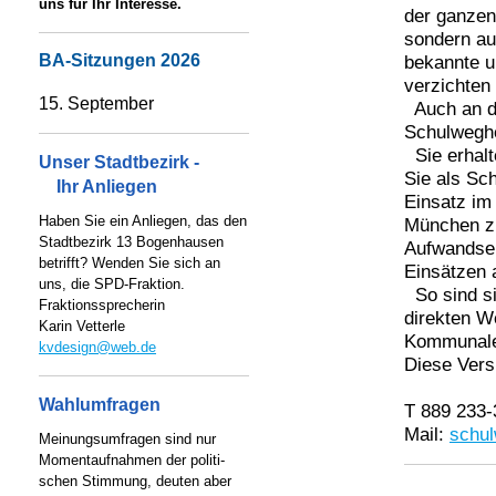
uns für Ihr Interesse.
der ganzen 
sondern au
BA-Sitzungen 2026
bekannte u
verzichten
15. September
Auch an d
Schulweghel
Sie erhalt
Unser Stadtbezirk -
Sie als Sc
Ihr Anliegen
Einsatz im
Haben Sie ein Anliegen, das den
München zu
Stadtbezirk 13 Bogenhausen
Aufwandsen
betrifft? Wenden Sie sich an
Einsätzen 
uns, die SPD-Fraktion.
So sind s
Fraktionssprecherin
direkten W
Karin Vetterle
Kommunalen
kvdesign@web.de
Diese Versi
Wahlumfragen
T 889 233
Mail:
schu
Meinungsumfragen sind nur
Momentaufnahmen der politi-
schen Stimmung, deuten aber