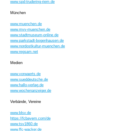
www.spd-trudering-riem.de
München
www.muenchen.de
www.mvv-muenchen.de
www.stadtmuseum-online.de
www.parkstadt-bogenhausen.de
www.nordostkultur-muenchen.de
www.regsam.net
Medien
www.vorwaerts.de
www.sueddeutsche.de
www.hallo-verlag.de
www.wochenanzeiger.de
Verbände, Vereine
www.blsv.de
https://fcbayern.com/de
www.tsv1860.de
www.ffc-wacker.de