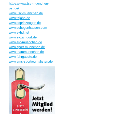
https://www.tsv-muenchen-
ost.de/
www.usc-muenchen.de
www.tsjahn.de
www.scprinzeugen.de
www.scbogenhausen.com
www.svhd.net
www.svzamdorf.de
www.erc-muenchen.de
www.sport-muenchen.de
www.teammuenchen.de
www.fahrgaeste.de
www.vms-sportjournalisten.de