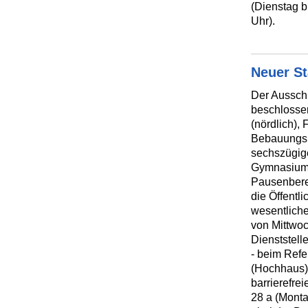
(Dienstag b
Uhr).
Neuer S
Der Ausschu
beschlossen
(nördlich),
Bebauungspl
sechszügig
Gymnasium) 
Pausenberei
die Öffentl
wesentlich
von Mittwoc
Dienststelle
- beim Refe
(Hochhaus)
barrierefre
28 a (Monta