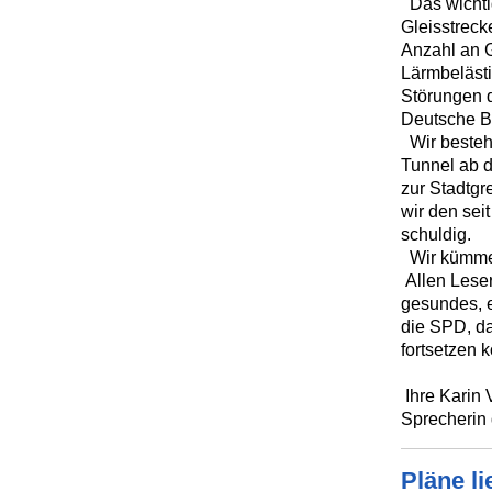
Das wichtig
Gleisstreck
Anzahl an G
Lärmbelästi
Störungen d
Deutsche Ba
Wir besteh
Tunnel ab d
zur Stadtgr
wir den sei
schuldig.
Wir kümme
Allen Lese
gesundes, e
die SPD, da
fortsetzen 
Ihre Karin 
Sprecherin
Pläne l