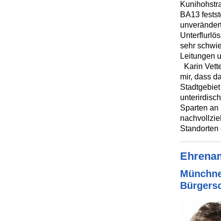
Kunihohstra
BA13 festst
unverändert
Unterflurlö
sehr schwie
Leitungen u
Karin Vette
mir, dass d
Stadtgebie
unterirdisc
Sparten an
nachvollzie
Standorten
Ehrenam
Münchne
Bürgersc