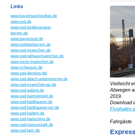
Links
www.bayernspd-landtag.de
www.spd.de
www.spd-landesgruppe-
bayern.de
www.bayernspd.de
www.spdoberbayern.de
www.spd-muenchen.de
www.spd-rathausmuenchen.de
www.jusos-muenchen.de
www.schwusos.de
www.spd-denning.de/
www.spd-allach-untermenzing.de
Vielleicht 
www.spd-muenchen-au.de
Abwegen au
www.spd-aubing.de
2019.
www.spd-fuerstenried.de
www.spd-haidhausen.de
Download i
www.spd-haidhausen-ost.de
Flughafen.j
www.spd-hadern.de
Foto: 
www.spd-harlaching.de
Fahrgäste
www.spd-isarvorstadt.de
www.spd-laim.de
Express