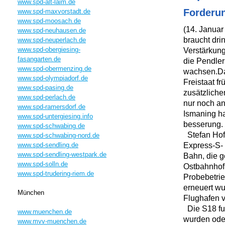
www.spd-alt-laim.de
Forderu
www.spd-maxvorstadt.de
www.spd-moosach.de
(14. Januar
www.spd-neuhausen.de
braucht dri
www.spd-neuperlach.de
www.spd-obergiesing-
Verstärkung
fasangarten.de
die Pendler
www.spd-obermenzing.de
wachsen.Da
www.spd-olympiadorf.de
Freistaat f
www.spd-pasing.de
zusätzliche
www.spd-perlach.de
nur noch a
www.spd-ramersdorf.de
Ismaning hal
www.spd-untergiesing.info
besserung.
www.spd-schwabing.de
Stefan Hof
www.spd-schwabing-nord.de
Express-S-
www.spd-sendling.de
www.spd-sendling-westpark.de
Bahn, die g
www.spd-solln.de
Ostbahnhof 
www.spd-trudering-riem.de
Probebetrie
erneuert wu
München
Flughafen v
Die S18 fun
www.muenchen.de
wurden oder
www.mvv-muenchen.de