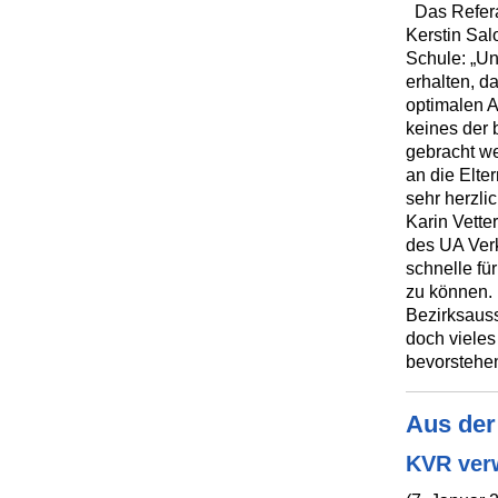
Das Referat
Kerstin Sal
Schule: „Un
erhalten, d
optimalen A
keines der 
gebracht w
an die Elte
sehr herzli
Karin Vette
des UA Verk
schnelle fü
zu können. 
Bezirksauss
doch vieles
bevorstehe
Aus de
KVR ver