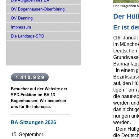
Die Aufgaben des BA
Der Hüllgraben b
OV Bogenhausen-Oberföhring
Der Hül
OV Denning
Er ist d
Impressum
Die Landtags-SPD
(16. Januar
im Münchne
Deutschen 
Grundwasse
Bahnanlagen
In einem g
Bezirksaus
auf, den Hü
Besucher auf der Website der
tigen Form 
SPD-Fraktion im BA 13
die natur-s
Bogenhausen. Wir bedanken
werden und 
uns für Ihr Interesse.
das nicht ge
nungen unte
werden.
BA-Sitzungen 2026
Dem Hüllgr
15. September
die Deutsc