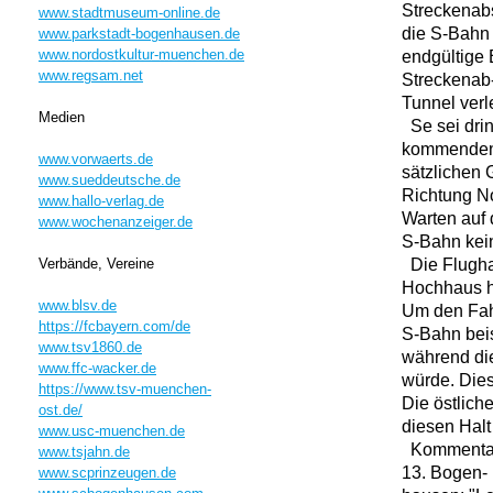
Streckenabs
www.stadtmuseum-online.de
die S-Bahn 
www.parkstadt-bogenhausen.de
www.nordostkultur-muenchen.de
endgültige 
www.regsam.net
Streckenab-
Tunnel verl
Medien
Se sei drin
kommenden
www.vorwaerts.de
sätzlichen
www.sueddeutsche.de
Richtung No
www.hallo-verlag.de
Warten auf 
www.wochenanzeiger.de
S-Bahn kein
Die Flugha
Verbände, Vereine
Hochhaus ha
www.blsv.de
Um den Fahr
https://fcbayern.com/de
S-Bahn beis
www.tsv1860.de
während di
www.ffc-wacker.de
würde. Dies
https://www.tsv-muenchen-
Die östlich
ost.de/
diesen Hal
www.usc-muenchen.de
Kommentar 
www.tsjahn.de
13. Bogen-
www.scprinzeugen.de