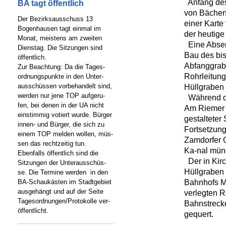
Anfang des 
BA tagt öffentlich
von Bächen
Der Bezirksausschuss 13
einer Karte
Bogenhausen tagt einmal im
der heutige
Monat, meistens am zweiten
Eine Absen
Dienstag. Die Sitzungen sind
Bau des bi
öffentlich.
Abfanggrab
Zur Beachtung: Da die Tages-
Rohrleitung
ordnungspunkte in den Unter-
ausschüssen vorbehandelt sind,
Hüllgraben l
werden nur jene TOP aufgeru-
Während de
fen, bei denen in der UA nicht
Am Riemer F
einstimmig votiert wurde. Bürger
gestalteter
innen- und Bürger, die sich zu
Fortsetzung
einem TOP melden wollen, müs-
Zamdorfer G
sen das rechtzeitig tun.
Ka-nal münd
Ebenfalls öffentlich sind die
Der in Kirc
Sitzungen der Unterausschüs-
Hüllgraben 
se. Die Termine werden in den
Bahnhofs Mo
BA-Schaukästen im Stadtgebiet
ausgehängt und auf der Seite
verlegten R
Tagesordnungen/Protokolle ver-
Bahnstrecke
öffentlicht.
gequert.