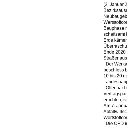
(2. Januar 
Bezirksauss
Neubaugebi
Wertstoffco
Bauphase ne
schaftsamt 
Erde kämen
Überraschun
Ende 2020 z
Straßenaus
Der Werkau
beschloss b
10 bis 20 d
Landeshaupt
Offenbar ha
Vertragspar
errichten, 
Am 7. Janua
Abfallwirtsc
Wertstoffco
Die ÖPD im 