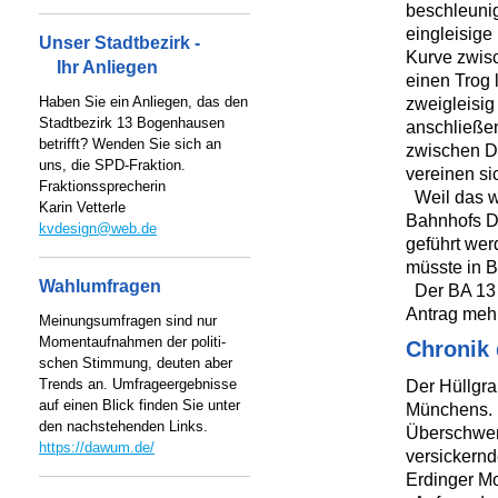
beschleuni
eingleisige
Unser Stadtbezirk -
Kurve zwis
Ihr Anliegen
einen Trog 
Haben Sie ein Anliegen, das den
zweigleisig
Stadtbezirk 13 Bogenhausen
anschließen
betrifft? Wenden Sie sich an
zwischen D
uns, die SPD-Fraktion.
vereinen si
Fraktionssprecherin
Weil das we
Karin Vetterle
Bahnhofs D
kvdesign@web.de
geführt wer
müsste in 
Wahlumfragen
Der BA 13 w
Antrag mehr
Meinungsumfragen sind nur
Momentaufnahmen der politi-
Chronik 
schen Stimmung, deuten aber
Trends an. Umfrageergebnisse
Der Hüllgra
auf einen Blick finden Sie unter
Münchens. 
den nachstehenden Links.
Überschwem
https://dawum.de/
versickernd
Erdinger M