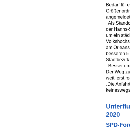
Bedarf für 
Größenordnu
angemeldet
Als Standor
der Hanns-S
um ein städ
Volkshochs
am Orleansp
besseren Er
Stadtbezir
Besser erre
Der Weg zum
weit, erst 
„Die Anfahr
keineswegs 
Unterfl
2020
SPD-Ford