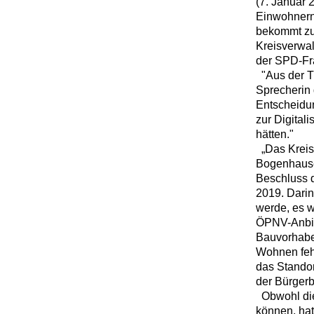
(7. Januar 
Einwohnern 
bekommt zum
Kreisverwa
der SPD-Fra
"Aus der Tr
Sprecherin
Entscheidun
zur Digital
hätten."
„
Das Kreis
Bogenhausen
Beschluss 
2019. Darin 
werde, es w
ÖPNV-Anbin
Bauvorhaben
Wohnen feh
das Standor
der Bürgerb
Obwohl die
können, hat