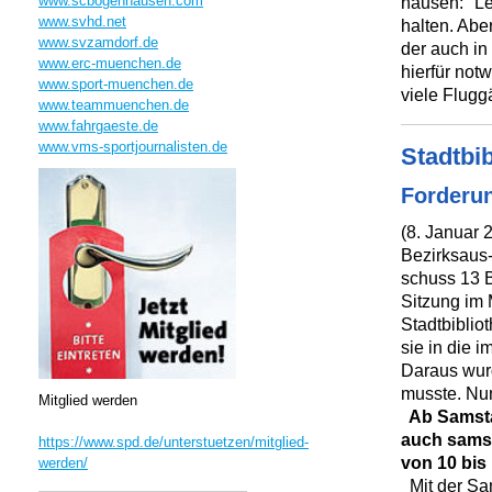
www.scbogenhausen.com
hausen: "Le
www.svhd.net
halten. Abe
www.svzamdorf.de
der auch in
www.erc-muenchen.de
hierfür not
www.sport-muenchen.de
viele Flugg
www.teammuenchen.de
www.fahrgaeste.de
www.vms-sportjournalisten.de
Stadtbi
Forderun
(8. Januar 
Bezirksaus
schuss 13 B
Sitzung im
Stadtbiblio
sie in die 
Daraus wurd
musste. Nun
Mitglied werden
Ab Samstag
auch samst
https://www.spd.de/unterstuetzen/mitglied-
von 10 bis
werden/
Mit der Sams