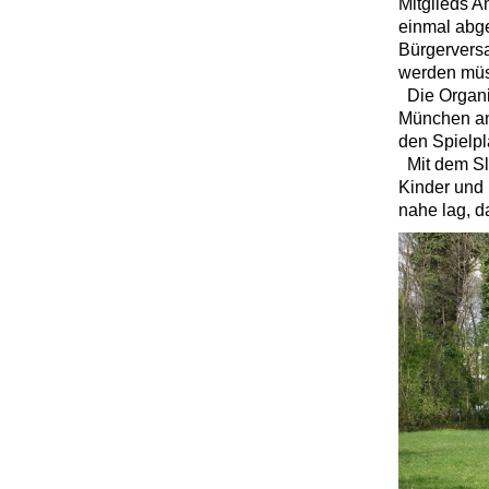
Mitglieds 
einmal abge
Bürgervers
werden müss
Die Organis
München ang
den Spielpla
Mit dem Slo
Kinder und 
nahe lag, d