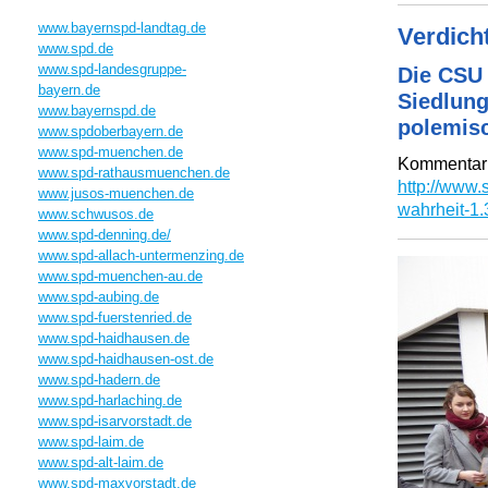
www.bayernspd-landtag.de
Verdich
www.spd.de
www.spd-landesgruppe-
Die CSU 
bayern.de
Siedlung
www.bayernspd.de
polemisc
www.spdoberbayern.de
www.spd-muenchen.de
Kommentar 
www.spd-rathausmuenchen.de
h
ttp://www
www.jusos-muenchen.de
wahrheit-1
www.schwusos.de
www.spd-denning.de/
www.spd-allach-untermenzing.de
www.spd-muenchen-au.de
www.spd-aubing.de
www.spd-fuerstenried.de
www.spd-haidhausen.de
www.spd-haidhausen-ost.de
www.spd-hadern.de
www.spd-harlaching.de
www.spd-isarvorstadt.de
www.spd-laim.de
www.spd-alt-laim.de
www.spd-maxvorstadt.de