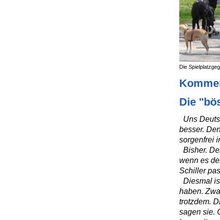
Die Spielplatzgeg
Kommen
Die "bö
Uns Deutsc
besser. Den
sorgenfrei 
Bisher. Den
wenn es dem
Schiller pas
Diesmal ist
haben. Zwa
trotzdem. D
sagen sie. 