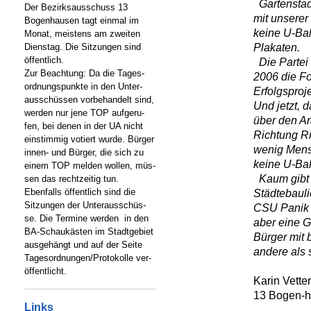
Gartenstadt
Der Bezirksausschuss 13
mit unserer
Bogenhausen tagt einmal im
keine U-Bah
Monat, meistens am zweiten
Plakaten.
Dienstag. Die Sitzungen sind
öffentlich.
Die Partei
Zur Beachtung: Da die Tages-
2006 die F
ordnungspunkte in den Unter-
Erfolgsproj
ausschüssen vorbehandelt sind,
Und jetzt, 
werden nur jene TOP aufgeru-
über den Ar
fen, bei denen in der UA nicht
Richtung R
einstimmig votiert wurde. Bürger
wenig Mensc
innen- und Bürger, die sich zu
keine U-Bah
einem TOP melden wollen, müs-
Kaum gibt 
sen das rechtzeitig tun.
Ebenfalls öffentlich sind die
Städtebaul
Sitzungen der Unterausschüs-
CSU Panik i
se. Die Termine werden in den
aber eine G
BA-Schaukästen im Stadtgebiet
Bürger mit
ausgehängt und auf der Seite
andere als 
Tagesordnungen/Protokolle ver-
öffentlicht.
Karin Vette
13 Bogen-h
Links