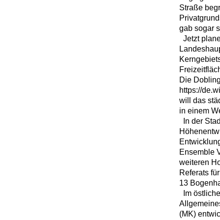
Straße begr
Privatgrund
gab sogar s
Jetzt plane
Landeshaup
Kerngebiets
Freizeitfl
Die Doblin
https://de.
will das st
in einem We
In der Sta
Höhenentwic
Entwicklung
Ensemble Vo
weiteren Ho
Referats f
13 Bogenh
Im östlich
Allgemeines
(MK) entwic