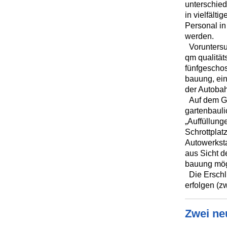
unterschie
in vielfält
Personal i
werden.
Vorunters
qm qualitäts
fünfgeschos
bauung, ein
der Autobah
Auf dem Ge
gartenbauli
„Auffüllung
Schrottplat
Autowerkst
aus Sicht 
bauung mög
Die Erschl
erfolgen (zw
Zwei ne