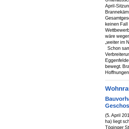
April-Sitzu
Brannekämp
Gesamtgesch
keinen Fall
Wettbewerb
wäre wegen
„weiter im N
Schon samm
Verbreiteru
Eggenfelden
bewegt. Br
Hoffnungen:
Wohnrau
Bauvorha
Geschos
(5. April 2
ha) liegt s
Töginger St