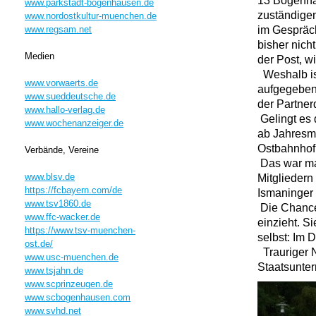
13 Bogenhau
www.parkstadt-bogenhausen.de
zuständigen
www.nordostkultur-muenchen.de
im Gespräch
www.regsam.net
bisher nich
Medien
der Post, wi
Weshalb ist
www.vorwaerts.de
aufgegeben,
www.sueddeutsche.de
der Partner
www.hallo-verlag.de
Gelingt es d
www.wochenanzeiger.de
ab Jahresmi
Ostbahnhof 
Verbände, Vereine
Das war mal
www.blsv.de
Mitgliedern
https://fcbayern.com/de
Ismaninger S
www.tsv1860.de
Die Chance
www.ffc-wacker.de
einzieht. Si
https://www.tsv-muenchen-
selbst: Im
ost.de/
Trauriger N
www.usc-muenchen.de
Staatsunte
www.tsjahn.de
www.scprinzeugen.de
www.scbogenhausen.com
www.svhd.net