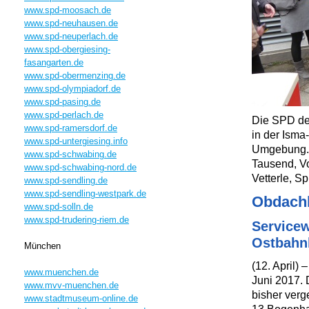
www.spd-moosach.de
www.spd-neuhausen.de
www.spd-neuperlach.de
www.spd-obergiesing-
fasangarten.de
www.spd-obermenzing.de
www.spd-olympiadorf.de
www.spd-pasing.de
www.spd-perlach.de
Die SPD dem
www.spd-ramersdorf.de
in der Isma
www.spd-untergiesing.info
Umgebung. 
www.spd-schwabing.de
Tausend, Vo
www.spd-schwabing-nord.de
Vetterle, S
www.spd-sendling.de
www.spd-sendling-westpark.de
Obdachl
www.spd-solln.de
www.spd-trudering-riem.de
Servicew
Ostbahn
München
(12. April) 
www.muenchen.de
Juni 2017. 
www.mvv-muenchen.de
bisher verg
www.stadtmuseum-online.de