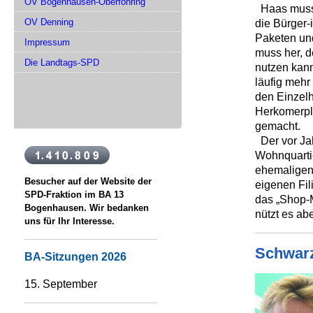
OV Bogenhausen-Oberföhring
Haas muss z
OV Denning
die Bürger-
Paketen un
Impressum
muss her, d
Die Landtags-SPD
nutzen kann
läufig mehr
den Einzelh
Herkomerpl
gemacht.
Der vor Jah
Wohnquarti
ehemaligen 
Besucher auf der Website der
eigenen Fili
SPD-Fraktion im BA 13
das „Shop-M
Bogenhausen. Wir bedanken
nützt es ab
uns für Ihr Interesse.
Schwar
BA-Sitzungen 2026
15. September