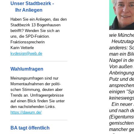
Unser Stadtbezirk -
Ihr Anliegen
Haben Sie ein Anliegen, das den
Stadtbezirk 13 Bogenhausen
betrifft? Wenden Sie sich an
wie Münche
uns, die SPD-Fraktion.
Heutzutage
Fraktionssprecherin
anderes: Sc
Karin Vetterle
kvdesign@web.de
man ein Bil
Nagel in de
Von außen 
Wahlumfragen
Anbringung
Meinungsumfragen sind nur
Putz und de
Momentaufnahmen der politi-
ansprechen
schen Stimmung, deuten aber
einigen "Sp
Trends an. Umfrageergebnisse
keineswegs 
auf einen Blick finden Sie unter
Ein neuer S
den nachstehenden Links.
und nach d
https://dawum.de/
(Eigentums
gemischten
BA tagt öffentlich
mancher ge