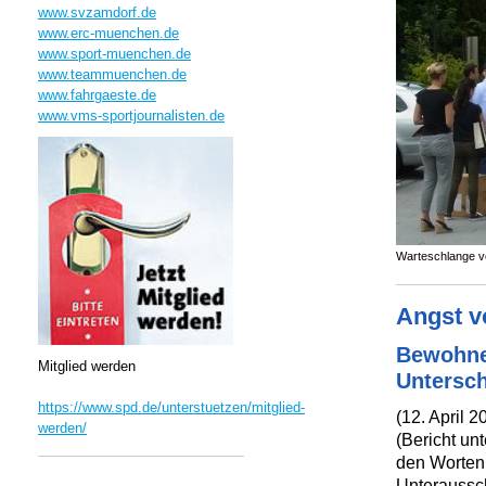
www.svzamdorf.de
www.erc-muenchen.de
www.sport-muenchen.de
www.teammuenchen.de
www.fahrgaeste.de
www.vms-sportjournalisten.de
Warteschlange vor
Angst v
Bewohne
Mitglied werden
Untersch
https://www.spd.de/unterstuetzen/mitglied-
(12. April 
werden/
(Bericht un
den Worten
Unteraussch