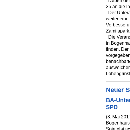
Neben der 
25 an die In
Der Untera
weiter eine
Verbesseru
Zamilapark
Die Veranst
in Bogenhau
finden. Der
vorgegeben
benachbarte
ausweichen
Lohengrinst
Neuer St
BA-Unter
SPD
(3. Mai 201
Bogenhause
Spielplatze