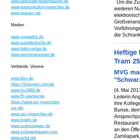
www.parkstadt-bogenhausen.de
Um die Zufa
www.nordostkultur-muenchen.de
weiteren Nu
www.regsam.net
elektronisc
Großveranst
Medien
Vorführung
die Schrank
www.vorwaerts.de
www.sueddeutsche.de
www.hallo-verlag.de
Heftige
www.wochenanzeiger.de
Tram 25
Verbände, Vereine
MVG mac
www.blsv.de
"Schwar
https://fcbayern.com/de
(4. Mai 201
www.tsv1860.de
www.ffc-wacker.de
Leiterin An
https://www.tsv-muenchen-
ihre Kolleg
ost.de/
Bunse, dem 
www.usc-muenchen.de
Ansprechpar
www.tsjahn.de
Restaurant 
www.scprinzeugen.de
an den Öffe
www.scbogenhausen.com
Zamilapark
www.svhd.net