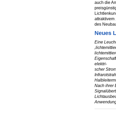
auch die An
preisgünsti
Lichtlenkun
attraktivem
des Neubau
Neues L
Eine Leucht
‚lichtemitt
lichtemitti
Eigenschaft
elektri-
scher Strom 
Infrarotstra
Halbleiterm
Nach ihrer 
Signalüber
Lichtausbeu
Anwendunge