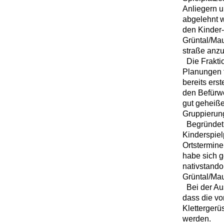
Anliegern 
abgelehnt w
den Kinder-
Grüntal/Mau
straße anz
Die Fraktio
Planungen f
bereits ers
den Befürw
gut geheiße
Gruppierun
Begründet w
Kinderspiel
Ortstermine
habe sich g
nativstando
Grüntal/Mau
Bei der Aus
dass die vo
Klettergerü
werden.