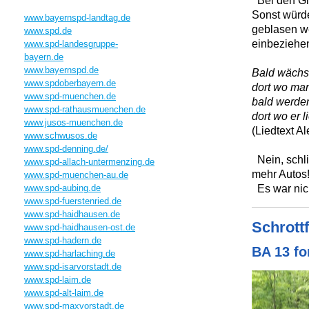
Bei den Grü
Sonst würde
www.bayernspd-landtag.de
geblasen w
www.spd.de
einbeziehen
www.spd-landesgruppe-
bayern.de
www.bayernspd.de
Bald wächst
www.spdoberbayern.de
dort wo man
www.spd-muenchen.de
bald werde
www.spd-rathausmuenchen.de
dort wo er 
www.jusos-muenchen.de
(Liedtext A
www.schwusos.de
www.spd-denning.de/
Nein, schl
www.spd-allach-untermenzing.de
mehr Autos
www.spd-muenchen-au.de
Es war nic
www.spd-aubing.de
www.spd-fuerstenried.de
www.spd-haidhausen.de
Schrott
www.spd-haidhausen-ost.de
www.spd-hadern.de
BA 13 fo
www.spd-harlaching.de
www.spd-isarvorstadt.de
www.spd-laim.de
www.spd-alt-laim.de
www.spd-maxvorstadt.de