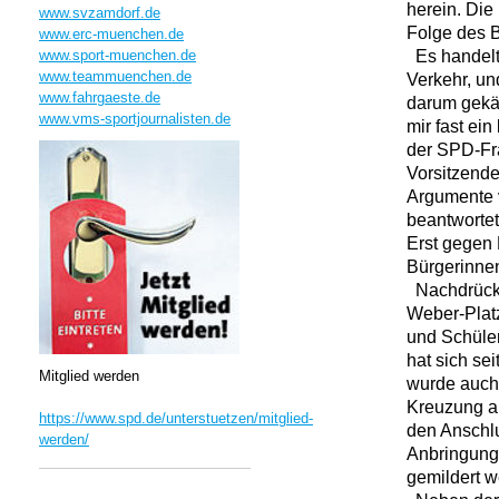
herein. Die
www.svzamdorf.de
Folge des B
www.erc-muenchen.de
Es handelt
www.sport-muenchen.de
www.teammuenchen.de
Verkehr, un
www.fahrgaeste.de
darum gekäm
www.vms-sportjournalisten.de
mir fast ein
der SPD-Fra
Vorsitzend
Argumente v
beantwortet
Erst gegen 
Bürgerinne
Nachdrückli
Weber-Platz
und Schüler
hat sich sei
Mitglied werden
wurde auch 
Kreuzung a
https://www.spd.de/unterstuetzen/mitglied-
den Anschlu
werden/
Anbringung 
gemildert w