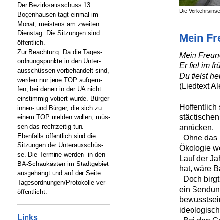
Der Bezirksausschuss 13
Die Verkehrsinsel
Bogenhausen tagt einmal im
Monat, meistens am zweiten
Dienstag. Die Sitzungen sind
Mein Fr
öffentlich.
Zur Beachtung: Da die Tages-
Mein Freund
ordnungspunkte in den Unter-
Er fiel im 
ausschüssen vorbehandelt sind,
Du fielst he
werden nur jene TOP aufgeru-
(Liedtext A
fen, bei denen in der UA nicht
einstimmig votiert wurde. Bürger
Hoffentlich
innen- und Bürger, die sich zu
städtische
einem TOP melden wollen, müs-
sen das rechtzeitig tun.
anrücken.
Ebenfalls öffentlich sind die
Ohne das E
Sitzungen der Unterausschüs-
Ökologie w
se. Die Termine werden in den
Lauf der J
BA-Schaukästen im Stadtgebiet
hat, wäre B
ausgehängt und auf der Seite
Doch birgt
Tagesordnungen/Protokolle ver-
ein Sendun
öffentlicht.
bewusstsein
ideologisch
Links