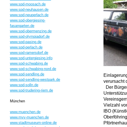
www.spd-moosach.de
www.spd-neuhausen.de
www.spd-neuperlach.de
www.spd-obergiesing-
fasangarten.de
www.spd-obermenzing.de
www.spd-olympiadorf.de
www.spd-pasing.de
www.spd-perlach.de
www.spd-ramersdorf.de
www.spd-untergiesing.info
www.spd-schwabing.de
www.spd-schwabing-nord.de
www.spd-sendling.de
Einlagerun
www.spd-sendling-westpark.de
verursacht 
www.spd-solln.de
Der Bürgerp
www.spd-trudering-riem.de
Unterstützu
Vereinsgeme
München
Vielzahl vo
IBO (Künstl
www.muenchen.de
Oberföhring
www.mvv-muenchen.de
Pförtnerhau
www.stadtmuseum-online.de