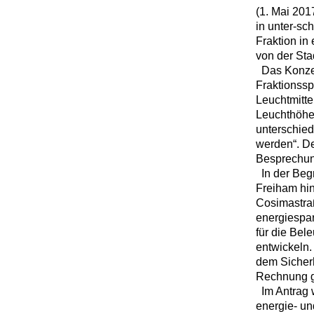
(1. Mai 201
in unter-sc
Fraktion i
von der Sta
Das Konzept 
Fraktionssp
Leuchtmitte
Leuchthöhe
unterschied
werden“. De
Besprechun
In der Begr
Freiham hin
Cosimastraß
energiespa
für die Bel
entwickeln
dem Sicher
Rechnung g
Im Antrag 
energie- un