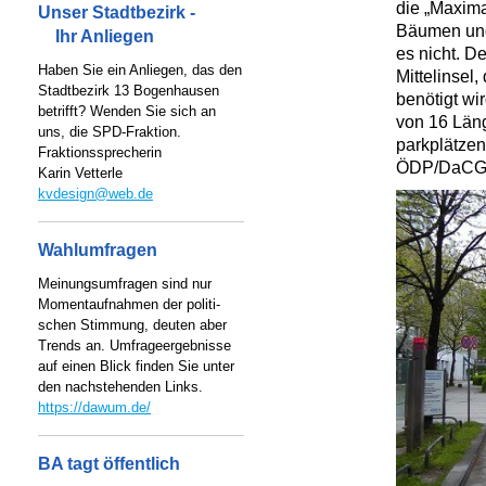
die „Maxima
Unser Stadtbezirk -
Bäumen und
Ihr Anliegen
es nicht. D
Haben Sie ein Anliegen, das den
Mittelinsel
Stadtbezirk 13 Bogenhausen
benötigt wi
betrifft? Wenden Sie sich an
von 16 Län
uns, die SPD-Fraktion.
parkplätze
Fraktionssprecherin
ÖDP/DaCG 
Karin Vetterle
kvdesign@web.de
Wahlumfragen
Meinungsumfragen sind nur
Momentaufnahmen der politi-
schen Stimmung, deuten aber
Trends an. Umfrageergebnisse
auf einen Blick finden Sie unter
den nachstehenden Links.
https://dawum.de/
BA tagt öffentlich