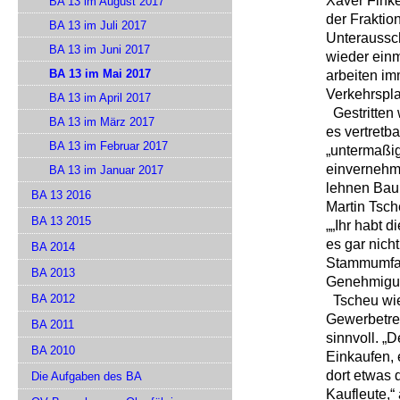
Xaver Finke
BA 13 im August 2017
der Fraktio
BA 13 im Juli 2017
Unteraussch
BA 13 im Juni 2017
wieder einm
BA 13 im Mai 2017
arbeiten im
Verkehrspla
BA 13 im April 2017
Gestritten
BA 13 im März 2017
es vertretb
BA 13 im Februar 2017
„untermaßig
einvernehml
BA 13 im Januar 2017
lehnen Bau
BA 13 2016
Martin Tsch
BA 13 2015
„„Ihr habt 
es gar nich
BA 2014
Stammumfan
BA 2013
Genehmigun
BA 2012
Tscheu wies
Gewerbetre
BA 2011
sinnvoll. „
BA 2010
Einkaufen, e
dort etwas 
Die Aufgaben des BA
Kaufleute,“