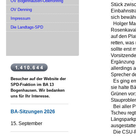
OV Bogenhausen-Oberföhring
Stück zwisc
OV Denning
Einbahnstr
sich bewähr
Impressum
Holger Mac
Die Landtags-SPD
Rosenkavali
auf den Pla
retten, was
sollte erst
Vorsitzende
Ergänzung i
allerdings 
Sprecher d
Besucher auf der Website der
Es ging emo
SPD-Fraktion im BA 13
sie halte B
Bogenhausen. Wir bedanken
Grünen vor:
uns für Ihr Interesse.
Stauproble
Bei aller P
BA-Sitzungen 2026
Tscheu regt
Längsparkpl
15. September
ausgestatte
Die CSU-Fr