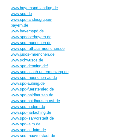
www.bayernspd-landtag.de
www.spd.de
www.spd-landesgruppe-
bayern.de
www.bayernspd.de
www.spdoberbayern.de
www.spd-muenchen.de
www.spd-rathausmuenchen.de
www.jusos-muenchen.de
www.schwusos.de
www.spd-denning.de/
www.spd-allach-untermenzing.de
www.spd-muenchen-au.de
www.spd-aubing.de
www.spd-fuerstenried.de
www.spd-haidhausen.de
www.spd-haidhausen-ost.de
www.spd-hadern.de
www.spd-harlaching.de
www.spd-isarvorstadt.de
www.spd-laim.de
www.spd-alt-laim.de
www.spd-maxvorstadt.de