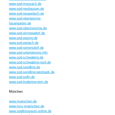
www.spd-moosach.de
www.spd-neuhausen.de
www.spd-neuperlach.de
www.spd-obergiesing-
fasangarten.de
www.spd-obermenzing.de
www.spd-olympiadorf.de
www.spd-pasing.de
www.spd-perlach.de
www.spd-ramersdorf.de
www.spd-untergiesing.info
www.spd-schwabing.de
www.spd-schwabing-nord.de
www.spd-sendling.de
www.spd-sendling-westpark.de
www.spd-solln.de
www.spd-trudering-riem.de
München
www.muenchen.de
www.mvv-muenchen.de
www.stadtmuseum-online.de