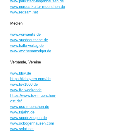
www.parkstadt-bogenhausen.de
www.nordostkultur-muenchen.de
www.regsam.net
Medien
www.vorwaerts.de
www.sueddeutsche.de
www.hallo-verlag.de
www.wochenanzeiger.de
Verbände, Vereine
www.blsv.de
https://fcbayern.com/de
www.tsv1860.de
www.ffc-wacker.de
https://www.tsv-muenchen-
ost.de/
www.usc-muenchen.de
www.tsjahn.de
www.scprinzeugen.de
www.scbogenhausen.com
www.svhd.net