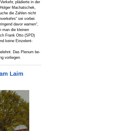
rkehr, plädierte in der
 Holger Machatschek,
uche die Zahlen nicht
verkehrs“ sei vorbei.
ringend davor warnen“,
n man die kleinen
Auch Frank Otto (SPD)
und keine Einzelent-
elehnt. Das Plenum be-
ng vorliegen.
 am Laim