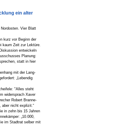
klung ein alter
Nordosten. Vier Blatt
n kurz vor Beginn der
ei kaum Zeit zur Lektüre.
 Diskussion entwickeln
rausschusses Planung:
rechen, statt in hier
nhang mit der Lang-
efordert: „Lebendig
eifele: "Alles steht
Dem widersprach Xaver
recher Robert Branne-
ber nicht explizit.“
e in zehn bis 15 Jahren
rannekämper: „10.000,
ie im Stadtrat selber mit