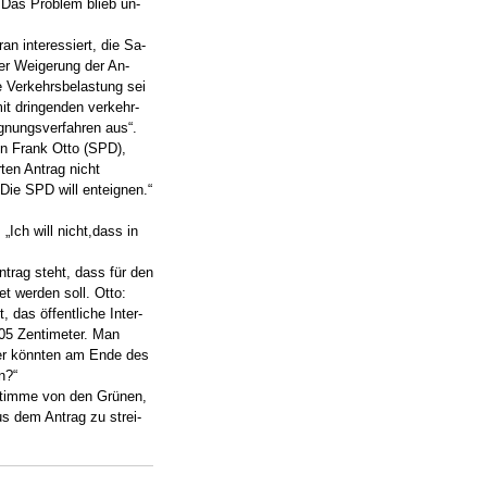
 Das Problem blieb un-
an interessiert, die Sa-
er Weigerung der An-
ie Verkehrsbelastung sei
it dringenden verkehr-
gnungsverfahren aus“.
n Frank Otto (SPD),
ten Antrag nicht
ie SPD will enteignen.“
„Ich will nicht,dass in
rag steht, dass für den
t werden soll. Otto:
 das öffentliche Inter-
105 Zentimeter. Man
ger könnten am Ende des
n?“
timme von den Grünen,
s dem Antrag zu strei-