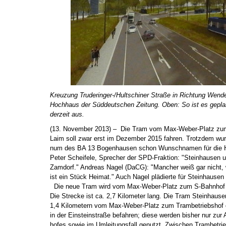
Kreuzung Truderinger-/Hultschiner Straße in Richtung Wende
Hochhaus der Süddeutschen Zeitung. Oben: So ist es geplan
derzeit aus.
(13. November 2013) – Die Tram vom Max-Weber-Platz zu
Laim soll zwar erst im Dezember 2015 fahren. Trotzdem wu
num des BA 13 Bogenhausen schon Wunschnamen für die Ha
Peter Scheifele, Sprecher der SPD-Fraktion: "Steinhausen u
Zamdorf." Andreas Nagel (DaCG): "Mancher weiß gar nicht,
ist ein Stück Heimat." Auch Nagel plädierte für Steinhause
Die neue Tram wird vom Max-Weber-Platz zum S-Bahnhof 
Die Strecke ist ca. 2,7 Kilometer lang. Die Tram Steinhause
1,4 Kilometern vom Max-Weber-Platz zum Trambetriebshof 
in der Einsteinstraße befahren; diese werden bisher nur zur 
hofes sowie im Umleitungsfall genutzt. Zwischen Trambetrieb