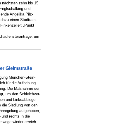
en nächsten zehn bis 15
 Englschalking und
zende Angelika Pilz-
n dazu einen Stadtrats-
 Finkenzeller: „Punkt
haufensteranträge, um
er Gleimstraße
igung München-Stein-
ich für die Aufhebung
dung: Die Maßnahme sei
gt, um den Schleichver-
gen und Linksabbiege-
e die Siedlung von den
ahnregelung aufgehoben,
 und rechts in die
mwege wieder erreich-