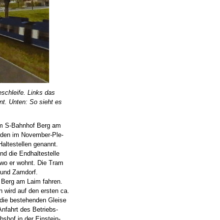
schleife. Links das
t. Unten: So sieht es
m S-Bahnhof Berg am
rden im November-Ple-
ltestellen genannt.
nd die Endhaltestelle
 wo er wohnt. Die Tram
n und Zamdorf.
Berg am Laim fahren.
n wird auf den ersten ca.
die bestehenden Gleise
Anfahrt des Betriebs-
shof in der Einstein-