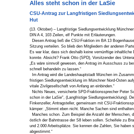
Alles steht schon in der LaSie
CSU-Antrag zur Langfristigen Siedlungsentwic
Hut
(13. Oktober) – Langfristige Siedlungsentwicklung Münchner 
DIN A 4, 103 Zeilen, elf Punkte mit Erläuterungen.
Diesen Antrag ließ die CSU-Fraktion im BA 13 Bogenhause
Sitzung verteilen. So blieb den Mitgliedern der anderen Part
Es war klar, dass sich deshalb keine vernünftige inhaltliche
konnte. Absicht? Frank Otto (SPD), Vorsitzender des Unte
„Es wäre sinnvoll gewesen, den Antrag im Ausschuss zu besp
schnell behandeln zu lassen.“
Im Antrag wird die Landeshauptstadt München im Zusamme
fristigen Siedlungsentwicklung im Münchner Nord-Osten aufg
vitale Zivilgesellschaft von Anfang an einbinden.“
Nichts Neues, versicherte SPD-Fraktionssprecher Peter Sch
schon in der LaSie", (Langfristige Siedlungsentwicklung). 
Finkenzeller, Antragsteller, gemeinsam mit CSU-Fraktionssp
kämper: „Stimmt eben nicht. Manche Sachen sind enthalten, a
Manches schon. Zum Beispiel die Anzahl der Menschen, di
östlich der Bahntrasse der S8 leben sollen. Scheifele zu B
und 2.000 Arbeitsplätze. Sie kennen die Zahlen, Sie haben s
abgestimmt.“