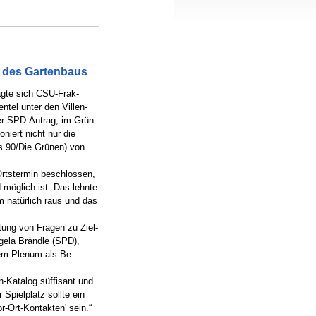
 des Gartenbaus
agte sich CSU-Frak-
ntel unter den Villen-
er SPD-Antrag, im Grün-
niert nicht nur die
s 90/Die Grünen) von
Ortstermin beschlossen,
möglich ist. Das lehnte
m natürlich raus und das
ung von Fragen zu Ziel-
ngela Brändle (SPD),
dem Plenum als Be-
-Katalog süffisant und
Spielplatz sollte ein
r-Ort-Kontakten' sein.“