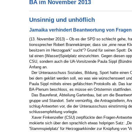
BA im November 2013
Unsinnig und unhöflich
Jamaika verhindert Beantwortung von Fragen
(13. November 2013) – Ob es der SPD so schlecht gehe, fr
tionssprecher Robert Brannekämper, dass sie „eine neue Klie
besitzern im Herzogpark“ sucht“? Grund für seinen Spott: D
tal einen (Wasser)Spielplatz einzurichten. Gegen diesen oppo
CSU, sondern auch die UA-Vorsitzende Paula Sippl (Bündni
Anfang an.
Der Unterausschuss Soziales, Bildung, Sport hatte einen 
bei dem geklärt werden soll, wo was wie wünschenswert und 
Paula Sippl mittels eines gefälschten Protokolls ab. Das ka
BA-Plenum beschloss, es müsse ein Ortstermin stattfinden.
Das Baureferat, Abteilung Gartenbau, bat um die Beantwort
gruppe und Standort. Sehr vernünftig, die Antragstellerin, A
schlug Antworten vor, die der Unterausschuss einstimmig 
schlussempfehlung vorlegte.
Xaver Finkenzeller (CSU) zerpflückte den Fragen-Antworten
mokierte sich über den sprachlich etwas holprigen Satz: „Der 
'Stammspielplatz' für Herzogparkkinder zur Knüpfung von 'Vo