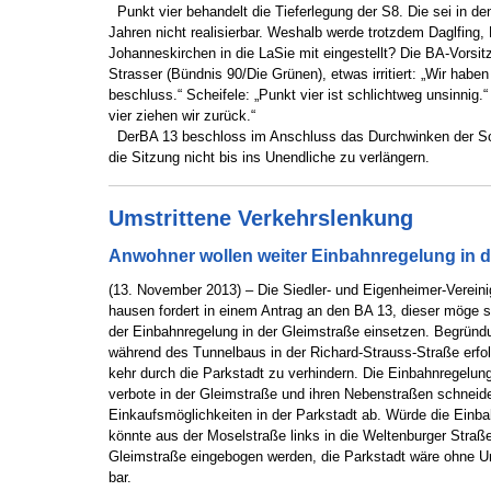
Punkt vier behandelt die Tieferlegung der S8. Die sei in d
Jahren nicht realisierbar. Weshalb werde trotzdem Daglfing,
Johanneskirchen in die LaSie mit eingestellt? Die BA-Vorsit
Strasser (Bündnis 90/Die Grünen), etwas irritiert: „Wir habe
beschluss.“ Scheifele: „Punkt vier ist schlichtweg unsinnig.“
vier ziehen wir zurück.“
DerBA 13 beschloss im Anschluss das Durchwinken der Sc
die Sitzung nicht bis ins Unendliche zu verlängern.
Umstrittene Verkehrslenkung
Anwohner wollen weiter Einbahnregelung in d
(13. November 2013) – Die Siedler- und Eigenheimer-Verein
hausen fordert in einem Antrag an den BA 13, dieser möge s
der Einbahnregelung in der Gleimstraße einsetzen. Begrün
während des Tunnelbaus in der Richard-Strauss-Straße erfol
kehr durch die Parkstadt zu verhindern. Die Einbahnregelun
verbote in der Gleimstraße und ihren Nebenstraßen schneid
Einkaufsmöglichkeiten in der Parkstadt ab. Würde die Einb
könnte aus der Moselstraße links in die Weltenburger Straße
Gleimstraße eingebogen werden, die Parkstadt wäre ohne U
bar.