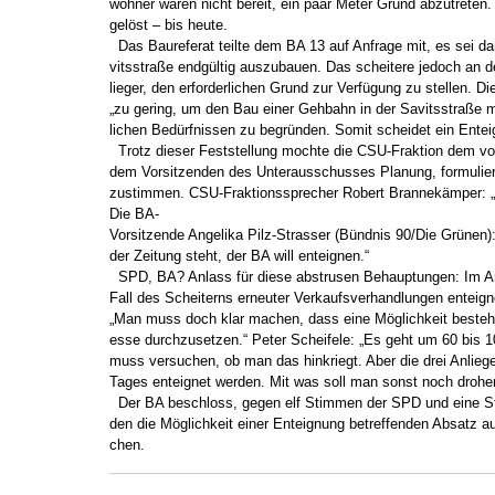
wohner waren nicht bereit, ein paar Meter Grund abzutreten.
gelöst – bis heute.
Das Baureferat teilte dem BA 13 auf Anfrage mit, es sei dar
vitsstraße endgültig auszubauen. Das scheitere jedoch an d
lieger, den erforderlichen Grund zur Verfügung zu stellen. D
„zu gering, um den Bau einer Gehbahn in der Savitsstraße m
lichen Bedürfnissen zu begründen. Somit scheidet ein Entei
Trotz dieser Feststellung mochte die CSU-Fraktion dem vo
dem Vorsitzenden des Unterausschusses Planung, formulier
zustimmen. CSU-Fraktionssprecher Robert Brannekämper: „D
Die BA-
Vorsitzende Angelika Pilz-Strasser (Bündnis 90/Die Grünen): 
der Zeitung steht, der BA will enteignen.“
SPD, BA? Anlass für diese abstrusen Behauptungen: Im Ant
Fall des Scheiterns erneuter Verkaufsverhandlungen enteigne
„Man muss doch klar machen, dass eine Möglichkeit besteht,
esse durchzusetzen.“ Peter Scheifele: „Es geht um 60 bis 
muss versuchen, ob man das hinkriegt. Aber die drei Anlie
Tages enteignet werden. Mit was soll man sonst noch drohe
Der BA beschloss, gegen elf Stimmen der SPD und eine S
den die Möglichkeit einer Enteignung betreffenden Absatz au
chen.