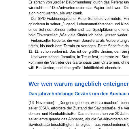
Er sprach von „großer Bevormundung“ durch das Referat und
wir nicht mit.“ Die Antworten seien das Papier nicht wert. Di
sich nicht wehren, sie war krank.
Der SPD-Fraktionssprecher Peter Scheifele vermutete, Fin
gründeten in seiner „Jugend, Lebensunerfahrenheit und Kinde
eines Sohnes: „Kinder treffen sich auf Spielplätzen und lern
bold Finkenzeller: „Wie viele Kinder ich habe, wissen weder 
Finkenzeller forderte, die
vom Baureferat als Vorbereitung 
tigten, bis nach dem Termin zu vertagen. Peter Scheifele d
11. 11. schon vorbei ist. Das ist der größte Unsinn, den Sie
Und wenn schon. Jamaika, in Treue fest, stimmte zu. Statt 
kommen die Vertreter des Gartenbaus zum Ortstermin, ohne
will. Ein Unsinn, und eine große Unhöflichkeit obendrein.
Wer wen warum angeblich enteignen
Das jahrzehntelange Gezänk um den Ausbau d
(13. November) – „Dringend geboten, was zu machen“, beha
zeller (CSU), erfordere der Zustand der Savitsstraße, die V
dersen- und Rambaldistraße. Das schien schon vor 20 Jahre
zeller lernte gerade das Alphabet, als die BA-Altvorderen s
Savitsstraße beschäftigten. Erfolglos – aus verschiedenen 