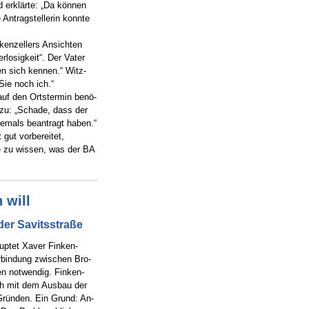
 erklärte: „Da können
e Antragstellerin konnte
kenzellers Ansichten
rlosigkeit“. Der Vater
en sich kennen.“ Witz-
Sie noch ich.“
auf den Ortstermin benö-
azu: „Schade, dass der
 jemals beantragt haben.“
gut vorbereitet,
 zu wissen, was der BA
 will
er Savitsstraße
uptet Xaver Finken-
erbindung zwischen Bro-
n notwendig. Finken-
ich mit dem Ausbau der
Gründen. Ein Grund: An-