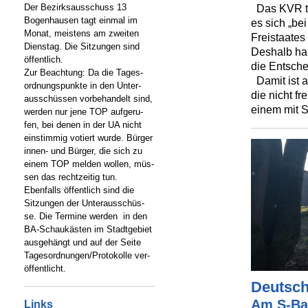
Der Bezirksausschuss 13
Das KVR te
Bogenhausen tagt einmal im
es sich „be
Monat, meistens am zweiten
Freistaates 
Dienstag. Die Sitzungen sind
Deshalb hab
öffentlich.
die Entsche
Zur Beachtung: Da die Tages-
Damit ist a
ordnungspunkte in den Unter-
die nicht f
ausschüssen vorbehandelt sind,
einem mit S
werden nur jene TOP aufgeru-
fen, bei denen in der UA nicht
einstimmig votiert wurde. Bürger
innen- und Bürger, die sich zu
einem TOP melden wollen, müs-
sen das rechtzeitig tun.
Ebenfalls öffentlich sind die
Sitzungen der Unterausschüs-
se. Die Termine werden in den
BA-Schaukästen im Stadtgebiet
ausgehängt und auf der Seite
Tagesordnungen/Protokolle ver-
öffentlicht.
Deutsch
Am S-Ba
Links