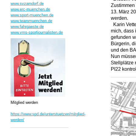
www.svzamdorf.de
Zustimmen 
www.erc-muenchen.de
13. März 2
www.sport-muenchen.de
werden.
www.teammuenchen.de
Karin Vette
www.fahrgaeste.de
mich, dass 
www.vms-sportjournalisten.de
gefunden w
Bürgerin, d
und den BA-
Nun müssen 
Stellplätze
PI22 kontrol
Mitglied werden
https://www.spd.de/unterstuetzen/mitglied-
werden/