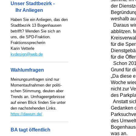
Unser Stadtbezirk -
der Dienstz
Ihr Anliegen
Begründung:
weshalb auc
Haben Sie ein Anliegen, das den
Daraus wir
Stadtbezirk 13 Bogenhausen
abblitzen.
betrifft? Wenden Sie sich an
uns, die SPD-Fraktion.
Kreisverwal
Fraktionssprecherin
für die Spe
Karin Vetterle
Dienstgebäu
kvdesign@web.de
für die Öffe
Schon 2013 
Grund für d
Wahlumfragen
„Da diese e
Meinungsumfragen sind nur
Woche wiede
Momentaufnahmen der politi-
nicht zur V
schen Stimmung, deuten aber
des Parkpla
Trends an. Umfrageergebnisse
Anstatt sic
auf einen Blick finden Sie unter
Gedanken d
den nachstehenden Links.
Parksuchver
https://dawum.de/
des Umweltm
Bogenhausen
BA tagt öffentlich
was an.