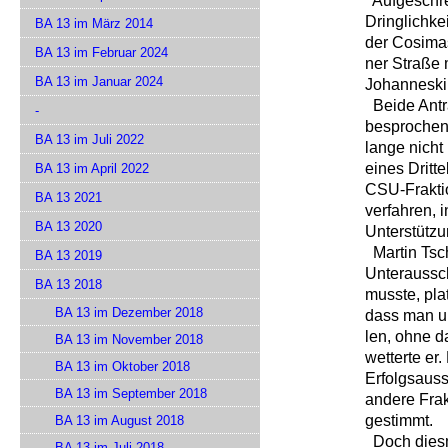
Aufgeschre
Dringlichke
BA 13 im März 2014
der Cosima
BA 13 im Februar 2024
ner Straße 
BA 13 im Januar 2024
Johanneski
Beide Antr
-
besprochen
BA 13 im Juli 2022
lange nicht
eines Dritt
BA 13 im April 2022
CSU-Fraktio
BA 13 2021
verfahren, 
BA 13 2020
Unterstützu
Martin Tsch
BA 13 2019
Unteraussc
BA 13 2018
musste, pla
BA 13 im Dezember 2018
dass man un
len, ohne d
BA 13 im November 2018
wetterte er
BA 13 im Oktober 2018
Erfolgsauss
BA 13 im September 2018
andere Fra
gestimmt.
BA 13 im August 2018
Doch diesma
BA 13 im Juli 2018