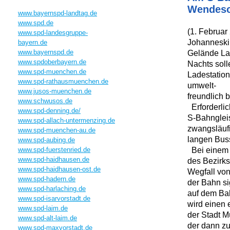
Wendesch
www.bayernspd-landtag.de
www.spd.de
(1. Februar
www.spd-landesgruppe-
Johanneskir
bayern.de
www.bayernspd.de
Gelände Lad
www.spdoberbayern.de
Nachts soll
www.spd-muenchen.de
Ladestation
www.spd-rathausmuenchen.de
umwelt-
www.jusos-muenchen.de
freundlich 
www.schwusos.de
Erforderlic
www.spd-denning.de/
S-Bahnglei
www.spd-allach-untermenzing.de
zwangsläufi
www.spd-muenchen-au.de
langen Bus
www.spd-aubing.de
Bei einem O
www.spd-fuerstenried.de
www.spd-haidhausen.de
des Bezirk
www.spd-haidhausen-ost.de
Wegfall von
www.spd-hadern.de
der Bahn si
www.spd-harlaching.de
auf dem Ba
www.spd-isarvorstadt.de
wird einen
www.spd-laim.de
der Stadt 
www.spd-alt-laim.de
der dann zu
www.spd-maxvorstadt.de