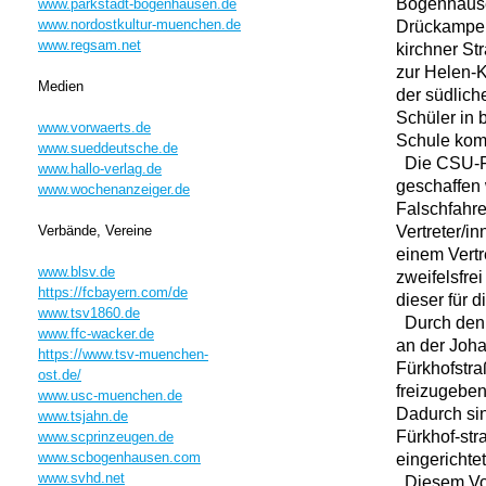
Bogenhause
www.parkstadt-bogenhausen.de
www.nordostkultur-muenchen.de
Drückampel
www.regsam.net
kirchner St
zur Helen-K
Medien
der südlich
Schüler in 
www.vorwaerts.de
Schule ko
www.sueddeutsche.de
Die CSU-Fra
www.hallo-verlag.de
geschaffen 
www.wochenanzeiger.de
Falschfahre
Vertreter/i
Verbände, Vereine
einem Vertr
www.blsv.de
zweifelsfrei
https://fcbayern.com/de
dieser für 
www.tsv1860.de
Durch den 
www.ffc-wacker.de
an der Joh
https://www.tsv-muenchen-
Fürkhofstra
ost.de/
freizugeben
www.usc-muenchen.de
Dadurch sin
www.tsjahn.de
Fürkhof-str
www.scprinzeugen.de
www.scbogenhausen.com
eingerichtet
www.svhd.net
Diesem Vor