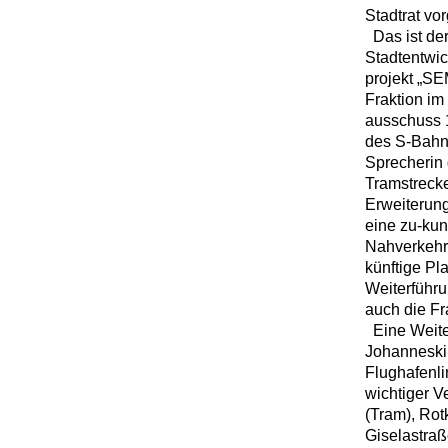
Stadtrat vo
Das ist der
Stadtentwic
projekt „SE
Fraktion im
ausschuss 
des S-Bahnh
Sprecherin 
Tramstrecke
Erweiterung
eine zu-kun
Nahverkehr 
künftige Pl
Weiterführu
auch die F
Eine Weite
Johanneskir
Flughafenli
wichtiger V
(Tram), Rot
Giselastraß