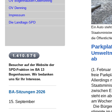
OV Bogenhausen-Oberföhring
OV Denning
Impressum
Die Landtags-SPD
Ein Auto steh
Staatsministe
die Öffentlich
Parkpla
Umweltmi
ab
Besucher auf der Website der
(1. Februar
SPD-Fraktion im BA 13
Bogenhausen. Wir bedanken
freie Parkp
uns für Ihr Interesse.
Allerdings 
Staatsminis
zwischen En
BA-Sitzungen 2026
steht ein a
am Wochen
15. September
Die Bürger
stimmte im 