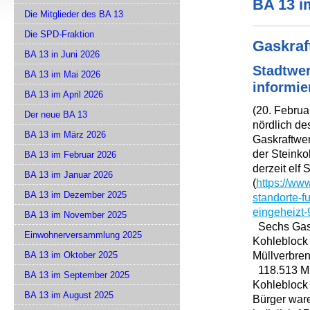
BA 13 i
Die Mitglieder des BA 13
Die SPD-Fraktion
Gaskra
BA 13 in Juni 2026
Stadtwer
BA 13 im Mai 2026
informie
BA 13 im April 2026
(20. Febru
Der neue BA 13
nördlich d
BA 13 im März 2026
Gaskraftwe
der Steinko
BA 13 im Februar 2026
derzeit elf 
BA 13 im Januar 2026
(
https://ww
BA 13 im Dezember 2025
standorte-f
eingeheizt
BA 13 im November 2025
Sechs Gask
Einwohnerversammlung 2025
Kohleblock 
Müllverbre
BA 13 im Oktober 2025
118.513 Mü
BA 13 im September 2025
Kohleblock 
BA 13 im August 2025
Bürger ware