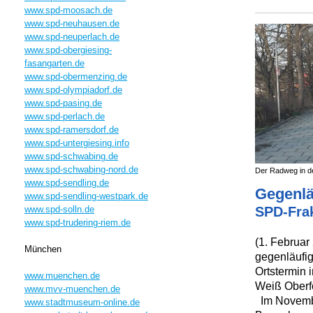
www.spd-moosach.de
www.spd-neuhausen.de
www.spd-neuperlach.de
www.spd-obergiesing-
fasangarten.de
www.spd-obermenzing.de
www.spd-olympiadorf.de
www.spd-pasing.de
www.spd-perlach.de
www.spd-ramersdorf.de
www.spd-untergiesing.info
www.spd-schwabing.de
www.spd-schwabing-nord.de
Der Radweg in de
www.spd-sendling.de
Gegenlä
www.spd-sendling-westpark.de
www.spd-solln.de
SPD-Frak
www.spd-trudering-riem.de
(1. Februar
München
gegenläufig
Ortstermin 
www.muenchen.de
Weiß Oberfö
www.mvv-muenchen.de
Im Novembe
www.stadtmuseum-online.de